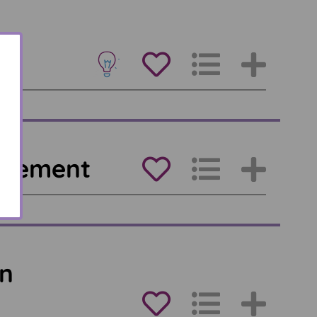
cèlement
on