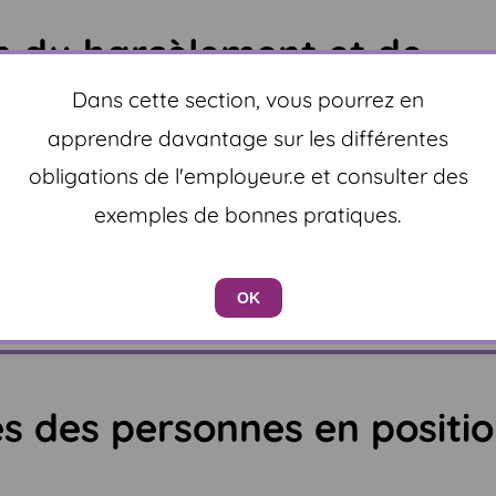
on du harcèlement et de
s
Dans cette section, vous pourrez en
apprendre davantage sur les différentes
obligations de l'employeur.e et consulter des
exemples de bonnes pratiques.
un lieu de travail sans har
OK
és des personnes en positi